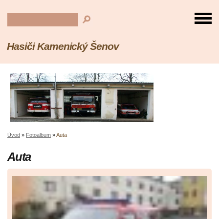
Hasiči Kamenický Šenov
Úvod
»
Fotoalbum
»
Auta
Auta